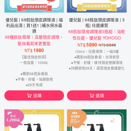
優兒髮 | 68胜肽頭皮調理液 | 福
優兒髮 | 68胜肽頭皮調理液 | 3
利品出清 | 買1送1 |補水保水最
瓶| 任選膚質
適
68胜肽頭皮調理液3瓶組｜油乾
68種胜肽精華｜深層頭皮調理，
性任選・優兒髮 YOHOGO
髮絲看起來更豐盈
5890
NT$
6840
NT$
1980
NT$
100ml，任選膚質｜一組3罐
【最佳頭皮保濕】
●獨家68胜肽養髮，台灣首發
一瓶容量：100ML
●平衡、舒緩，維持頭皮健康環境
●持續使用28天，感受頭皮養護變化
●獨家68胜肽養髮
●平衡，舒緩，強健髮根
●28天有感
選購
選購