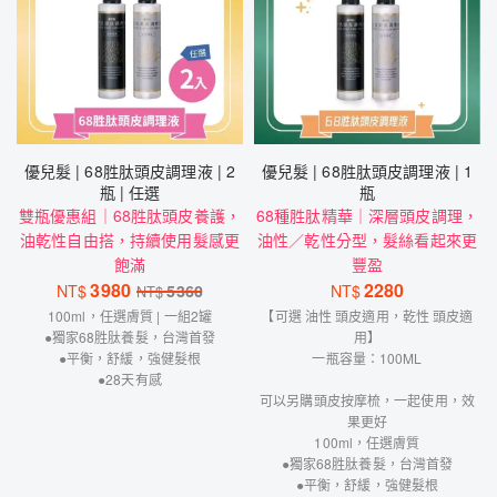
優兒髮 | 68胜肽頭皮調理液 | 2
優兒髮 | 68胜肽頭皮調理液 | 1
瓶 | 任選
瓶
雙瓶優惠組｜68胜肽頭皮養護，
68種胜肽精華｜深層頭皮調理，
油乾性自由搭，持續使用髮感更
油性／乾性分型，髮絲看起來更
飽滿
豐盈
3980
2280
NT$
5360
NT$
NT$
100ml，任選膚質 | 一組2罐
【可選 油性 頭皮適用，乾性 頭皮適
●獨家68胜肽養髮，台灣首發
用】
●平衡，舒緩，強健髮根
一瓶容量：100ML
●28天有感
可以另購頭皮按摩梳，一起使用，效
果更好
100ml，任選膚質
●獨家68胜肽養髮，台灣首發
●平衡，舒緩，強健髮根