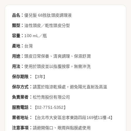
品名：
優兒髮 68胜肽頭皮調理液
類型：
油性頭皮／乾性頭皮分型
容量：
100 mL／瓶
產地：
台灣
用途：
頭皮日常保養、清爽調理、保濕舒潤
用法：
使用於頭皮並以指腹按摩，無需沖洗
保存期限：
【3年】
保存方式：
請置於陰涼乾燥處，避免陽光直射及高溫
負責業者：
松竹育股份有限公司
服務電話：
【02-7751-5352】
業者地址：
【台北市大安區忠孝東路四段169號11樓-4】
注意事項：
請避開傷口、眼周與黏膜處使用