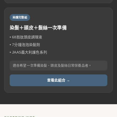
染護完整組
染髮＋頭皮＋髮絲一次準備
• 68胜肽頭皮調理液
• 7分鐘泡泡染髮劑
• JAAS義大利護色系列
適合希望一次準備染髮、頭皮及髮絲日常保養品者。
查看此組合 →