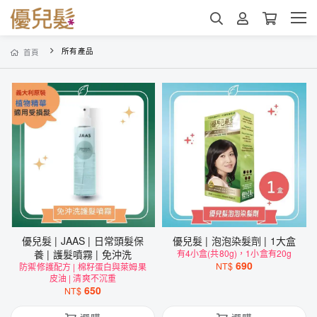
所有產品
首頁
優兒髮 | JAAS | 日常頭髮保
優兒髮 | 泡泡染髮劑 | 1大盒
養 | 護髮噴霧 | 免沖洗
有4小盒(共80g)，1小盒有20g
690
NT$
防禦修護配方 | 棉籽蛋白與萊姆果
皮油 | 清爽不沉重
650
NT$