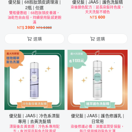
優兒髮 | 68胜肽頭皮調理液 |
優兒髮 | JAAS | 護色洗髮精
2瓶 | 任選
染後鎖色配方｜延長染髮持色度，
天天洗髮不褪色
雙瓶優惠組｜68胜肽頭皮養護，
600
NT$
油乾性自由搭，持續使用髮感更飽
滿
3980
NT$
5360
NT$
選購
選購
優兒髮 | JAAS | 冷色系漂髮
優兒髮 | JAAS | 護色修護乳 |
專用 | 去黃洗髮精
日常用
漂髮後去黃首選｜冷色系專用配
染後修護必備｜深層滋潤受損髮，
方，有效提亮髮色去除黃感
每日使用維持髮色光澤