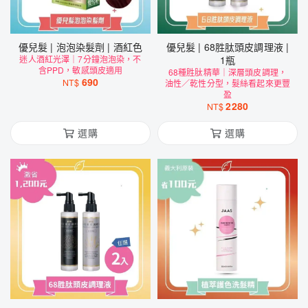
優兒髮 | 泡泡染髮劑 | 酒紅色
優兒髮 | 68胜肽頭皮調理液 |
迷人酒紅光澤｜7分鐘泡泡染，不
1瓶
含PPD，敏感頭皮適用
68種胜肽精華｜深層頭皮調理，
690
NT$
油性／乾性分型，髮絲看起來更豐
盈
2280
NT$
選購
選購