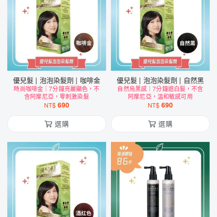
優兒髮 | 泡泡染髮劑 | 咖啡金
優兒髮 | 泡泡染髮劑 | 自然黑
時尚咖啡金｜7分鐘亮麗顯色，不
自然烏黑感｜7分鐘遮白髮，不含
含阿摩尼亞，零刺激染髮
阿摩尼亞，溫和敏感可用
690
690
NT$
NT$
選購
選購