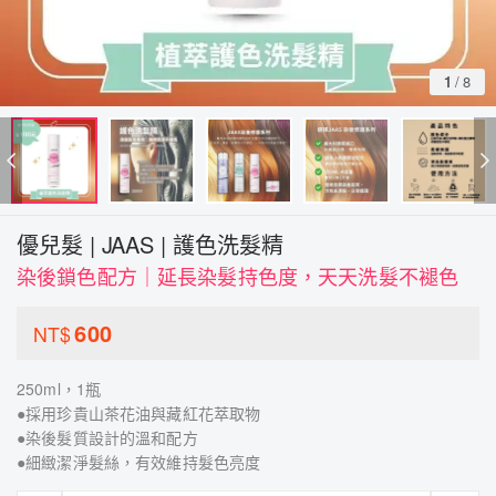
1
/
8
優兒髮 | JAAS | 護色洗髮精
染後鎖色配方｜延長染髮持色度，天天洗髮不褪色
600
NT$
250ml，1瓶
●採用珍貴山茶花油與藏紅花萃取物
●染後髮質設計的溫和配方
●細緻潔淨髮絲，有效維持髮色亮度