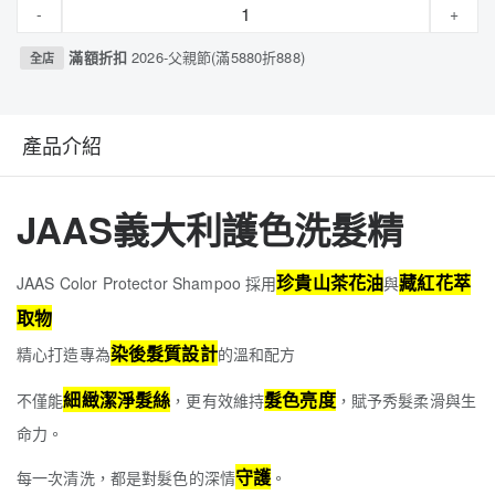
-
+
滿額折扣
2026-父親節(滿5880折888)
全店
產品介紹
JAAS義大利護色洗髮精
珍貴山茶花油
藏紅花萃
JAAS Color Protector Shampoo 採用
與
取物
染後髮質設計
精心打造專為
的溫和配方
細緻潔淨髮絲
髮色亮度
不僅能
，更有效維持
，賦予秀髮柔滑與生
命力。
守護
每一次清洗，都是對髮色的深情
。