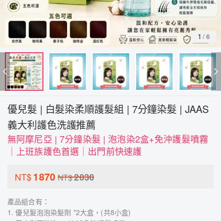
1
/
6
優兒髮 | 白髮染柔順護髮組 | 7分鐘染髮 | JAAS
義大利護色洗護推薦
無阿摩尼亞 | 7分鐘染髮 | 泡泡染2盒+免沖護髮噴霧
｜上班族護色首選｜出門前快速護
1870
NT$
2030
NT$
產品組合有：
1. 優兒髮泡泡染髮劑 *2大盒，(共8小盒)