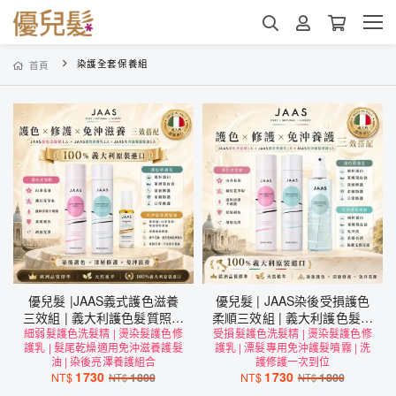
染護全套保養組
首頁
優兒髮 |JAAS義式護色滋養
優兒髮 | JAAS染後受損護色
三效組 | 義大利護色髮質照護
柔順三效組 | 義大利護色髮質
細弱髮護色洗髮精 | 燙染髮護色修
推薦
受損髮護色洗髮精 | 燙染髮護色修
照護推薦
護乳 | 髮尾乾燥適用免沖滋養護髮
護乳 | 漂髮專用免沖護髮噴霧 | 洗
油 | 染後亮澤養護組合
護修護一次到位
1730
1730
NT$
1800
NT$
1800
NT$
NT$