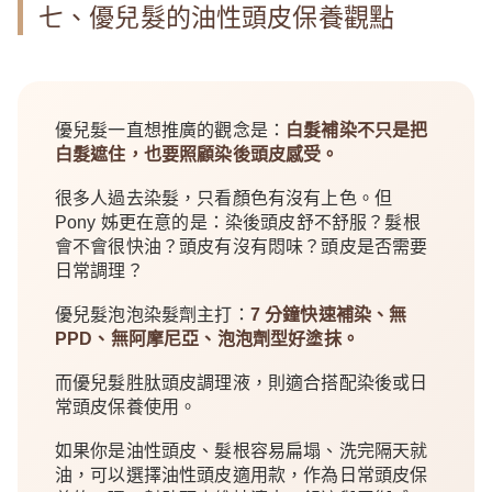
七、優兒髮的油性頭皮保養觀點
優兒髮一直想推廣的觀念是：
白髮補染不只是把
白髮遮住，也要照顧染後頭皮感受。
很多人過去染髮，只看顏色有沒有上色。但
Pony 姊更在意的是：染後頭皮舒不舒服？髮根
會不會很快油？頭皮有沒有悶味？頭皮是否需要
日常調理？
優兒髮泡泡染髮劑主打：
7 分鐘快速補染、無
PPD、無阿摩尼亞、泡泡劑型好塗抹。
而優兒髮胜肽頭皮調理液，則適合搭配染後或日
常頭皮保養使用。
如果你是油性頭皮、髮根容易扁塌、洗完隔天就
油，可以選擇油性頭皮適用款，作為日常頭皮保